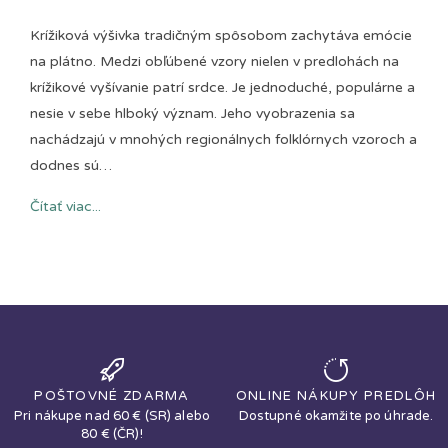
Krížiková výšivka tradičným spôsobom zachytáva emócie
na plátno. Medzi obľúbené vzory nielen v predlohách na
krížikové vyšívanie patrí srdce. Je jednoduché, populárne a
nesie v sebe hlboký význam. Jeho vyobrazenia sa
nachádzajú v mnohých regionálnych folklórnych vzoroch a
dodnes sú…
Čítať viac...
POŠTOVNÉ ZDARMA
ONLINE NÁKUPY PREDLÔH
Pri nákupe nad 60 € (SR) alebo
Dostupné okamžite po úhrade.
80 € (ČR)!