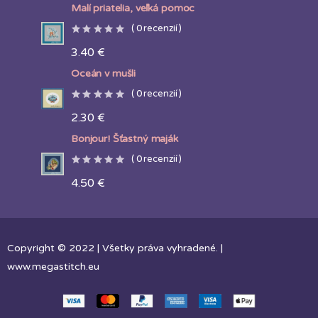
range:
Malí priatelia, veľká pomoc
4.80 €
through
(
0
recenzií )
5.80 €
3.40
€
Oceán v mušli
(
0
recenzií )
2.30
€
Bonjour! Šťastný maják
(
0
recenzií )
4.50
€
Copyright © 2022 | Všetky práva vyhradené. |
www.megastitch.eu