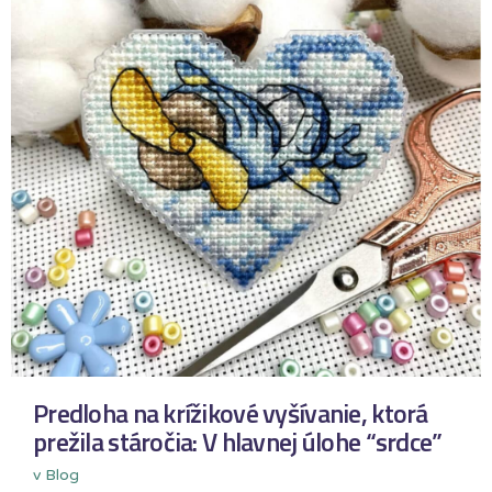
Predloha na krížikové vyšívanie, ktorá
prežila stáročia: V hlavnej úlohe “srdce”
v
Blog