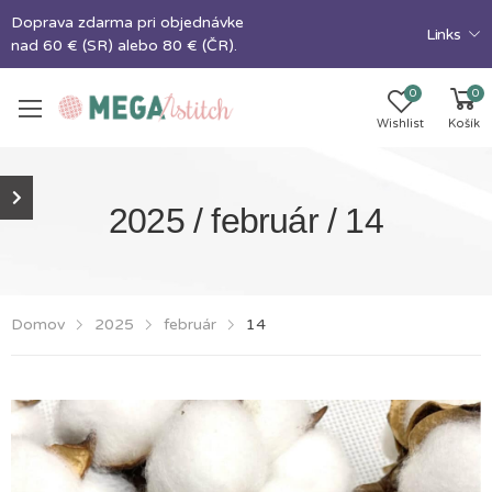
Doprava zdarma pri objednávke
Links
nad 60 € (SR) alebo 80 € (ČR).
0
0
Wishlist
Košík
2025 / február / 14
Domov
2025
február
14