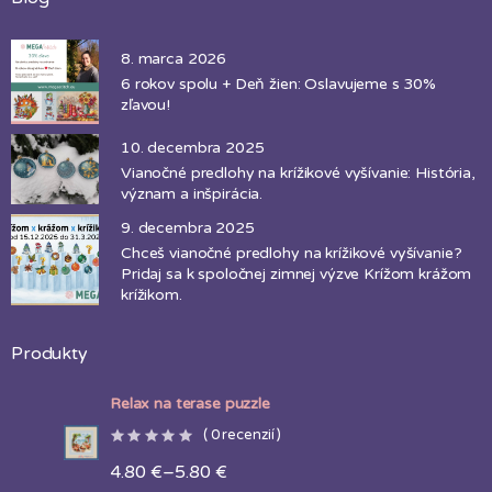
8. marca 2026
6 rokov spolu + Deň žien: Oslavujeme s 30%
zľavou!
10. decembra 2025
Vianočné predlohy na krížikové vyšívanie: História,
význam a inšpirácia.
9. decembra 2025
Chceš vianočné predlohy na krížikové vyšívanie?
Pridaj sa k spoločnej zimnej výzve Krížom krážom
krížikom.
Produkty
Relax na terase puzzle
(
0
recenzií )
4.80
€
–
5.80
€
Price