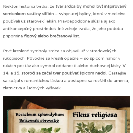
Niektorí historici tvrdia, že
tvar srdca by mohol byť inšpirovaný
semienkom rastliny silfión
– vyhynutej byliny, ktorú v medicíne
používali už starovekí lekári. Pravdepodobne slúžila aj ako
antikoncepčný prostriedok. Iné zdroje tvrdia, že jeho podoba
pripomína
figový alebo brečtanový list
.
Prvé kreslené symboly srdca sa objavili už v stredovekých
rukopisoch. Pôvodne sa kreslili opačne – so špicom nahor v
rukách postáv ako symbol oddanosti alebo duchovnej lásky.
V
14. a 15. storočí sa začal tvar používať špicom nadol
. Častejšie
sa spájal s romantickou láskou a postupne sa rozšíril do umenia,
zlatníctva a ľudových výšiviek.