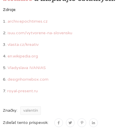
Zdroje
:
1.
archiv.epochtimes.cz
2.
isuu.com/vytvorene-na-slovensku
3.
vlasta.cz/kreativ
4.
en.wikipedia.org
5.
Vladyslava IVANIAS
6.
designhomebox.com
7.
royal-present.ru
Značky:
valentín
Zdieľať tento príspevok: