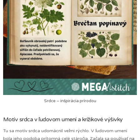
Srdce – inšpirácia prírodou
Motív srdca v ľudovom umení a krížikové výšivky
Tu sa motív srdca udomácnil veľmi rýchlo. V ľudovom umení
bola jeho podoba prítomná celé stáročia. Začala sa používať na