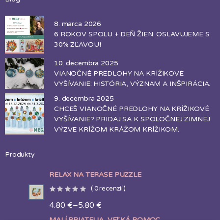
8. marca 2026
6 ROKOV SPOLU + DEŇ ŽIEN: OSLAVUJEME S
30% ZĽAVOU!
10. decembra 2025
VIANOČNÉ PREDLOHY NA KRÍŽIKOVÉ
VYŠÍVANIE: HISTÓRIA, VÝZNAM A INŠPIRÁCIA.
9. decembra 2025
CHCEŠ VIANOČNÉ PREDLOHY NA KRÍŽIKOVÉ
VYŠÍVANIE? PRIDAJ SA K SPOLOČNEJ ZIMNEJ
VÝZVE KRÍŽOM KRÁŽOM KRÍŽIKOM.
Produkty
RELAX NA TERASE PUZZLE
(
0
recenzií )
4.80
€
–
5.80
€
MALÍ PRIATELIA, VEĽKÁ POMOC