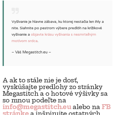
Vyšívanie je hlavne zábava, ku ktorej nestačia len ihly a
nite. Siahnite po pestrom výbere predlôh na krížikové
vyšívanie a
objavte krásu vyšívania s nesmrteľným
motívom srdca
.
– Váš Megastitch.eu –
A ak to stále nie je dosť,
vyskúšajte predlohy zo stránky
Megastitch a o hotové výšivky sa
so mnou podeľte na
info@megastitch.eu
alebo na
FB
stránke
a inšpirujte ostatných.