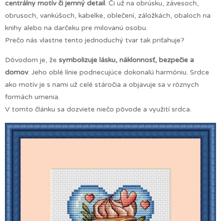
centrálny motív či jemný detail
. Či už na obrúsku, závesoch,
obrusoch, vankúšoch, kabelke, oblečení, záložkách, obaloch na
knihy alebo na darčeku pre milovanú osobu.
Prečo nás vlastne tento jednoduchý tvar tak priťahuje?
Dôvodom je, že
symbolizuje lásku, náklonnosť, bezpečie a
domov
. Jeho oblé línie podnecujúce dokonalú harmóniu. Srdce
ako motív je s nami už celé stáročia a objavuje sa v rôznych
formách umenia.
V tomto článku sa dozviete niečo pôvode a využití srdca.