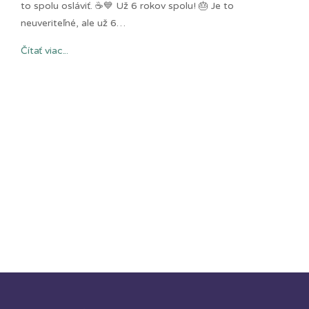
to spolu osláviť. ☕💙 Už 6 rokov spolu! 🎂 Je to
neuveriteľné, ale už 6…
Čítať viac...