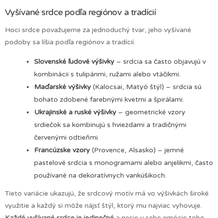
Vyšívané srdce podľa regiónov a tradícií
Hoci srdce považujeme za jednoduchý tvar, jeho vyšívané
podoby sa líšia podľa regiónov a tradícií.
Slovenské ľudové výšivky
– srdcia sa často objavujú v
kombinácii s tulipánmi, ružami alebo vtáčikmi.
Maďarské výšivky
(Kalocsai, Matyó štýl) – srdcia sú
bohato zdobené farebnými kvetmi a špirálami.
Ukrajinské a ruské výšivky
– geometrické vzory
srdiečok sa kombinujú s hviezdami a tradičnými
červenými odtieňmi.
Francúzske vzory
(Provence, Alsasko) – jemné
pastelové srdcia s monogramami alebo anjelikmi, často
používané na dekoratívnych vankúšikoch.
Tieto variácie ukazujú, že srdcový motív má vo výšivkách široké
využitie a každý si môže nájsť štýl, ktorý mu najviac vyhovuje.
Každé vyšívané srdce je jedinečné
a nesie v sebe emócie toho,