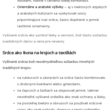
vločkami, hlavne v červeno-bielej kombinácii.
Orientálne a arabské výšivky
– aj v niektorých ázijských
a arabských kultúrach sa vyskytovali vzory
pripomínajúce tvar srdca, často doplnené o jemné
rastlinné ornamenty.
Vyšívané srdcia ako symbol lásky a vernosti, boli často súčasťou
svadobných darov a vena pre nevesty.
Srdce ako Ikona na krojoch a textíliách
Vyšívané srdcia boli neodmysliteľnou súčasťou mnohých
tradičných krojov:
na rukávcoch a zásterách sa srdce často kombinovalo
s drobnými kvietkami alebo girlandami,
na čepcoch a šatkách sa objavovali jemné, takmer
neviditeľné vyšívané srdiečka ako znak ochrany a lásky,
na posteľnej bielizni a obrusoch sa používali srdcové
vzory ako znak pohody, domova a tepla rodinného