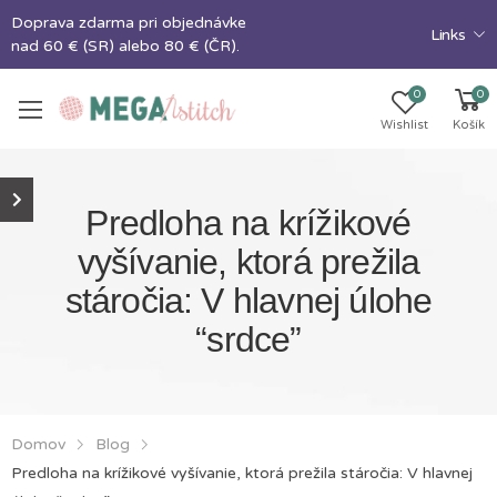
Doprava zdarma pri objednávke
Links
nad 60 € (SR) alebo 80 € (ČR).
0
0
Wishlist
Košík
Predloha na krížikové
vyšívanie, ktorá prežila
stáročia: V hlavnej úlohe
“srdce”
Domov
Blog
Predloha na krížikové vyšívanie, ktorá prežila stáročia: V hlavnej