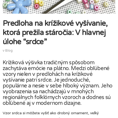
Predloha na krížikové vyšívanie,
ktorá prežila stáročia: V hlavnej
úlohe “srdce”
v
Blog
Krížiková výšivka tradičným spôsobom
zachytáva emócie na plátno. Medzi obľúbené
vzory nielen v predlohách na krížikové
vyšívanie patrí srdce. Je jednoduché,
populárne a nesie v sebe hlboký význam. Jeho
vyobrazenia sa nachádzajú v mnohých
regionálnych folklórnych vzoroch a dodnes sú
obľúbené aj v modernom dizajne.
Vzor srdca si môžete vyšiť ako drobný ornament, veľký