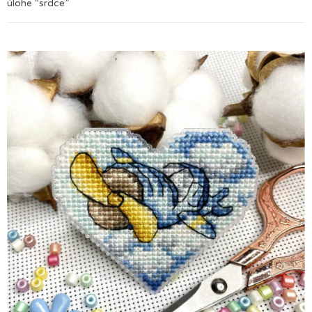
úlohe “srdce”