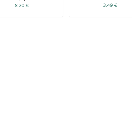
3.49
€
8.20
€