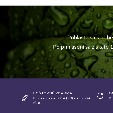
Prihláste sa k odbe
Po prihlásení sa získate
1
POŠTOVNÉ ZDARMA
O
Pri nákupe nad 60 € (SR) alebo 80 €
Do
(ČR)!