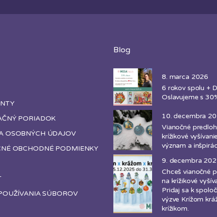
Blog
8. marca 2026
6 rokov spolu + D
Oslavujeme s 30%
NTY
10. decembra 2
AČNÝ PORIADOK
Vianočné predloh
A OSOBNÝCH ÚDAJOV
krížikové vyšívanie
význam a inšpirác
CNÉ OBCHODNÉ PODMIENKY
9. decembra 20
Chceš vianočné p
T
na krížikové vyšív
Pridaj sa k spoloč
POUŽÍVANIA SÚBOROV
výzve Krížom kr
krížikom.