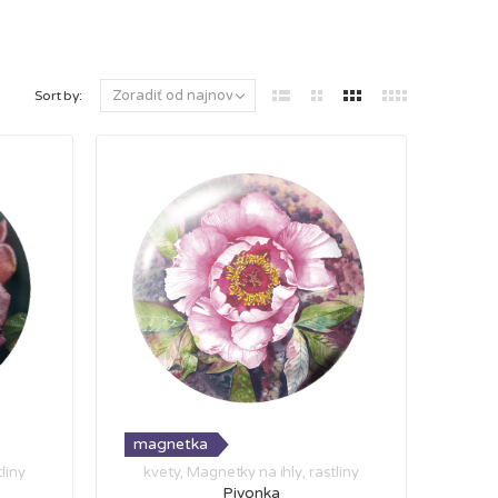
Sort by:
magnetka
tliny
kvety
,
Magnetky na ihly
,
rastliny
Pivonka