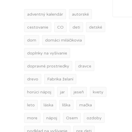
adventný kalendár
autorské
cestovanie
CO
deti
detské
dom
domáci miláčikovia
doplnky na vyšívanie
dopravné prostriedky
dravce
drevo
Fabrika želaní
horúci nápoj
jar
jeseň
kvety
leto
láska
líška
mačka
more
nápoj
Osem
ozdoby
podklad na vyšívanie
pre deti