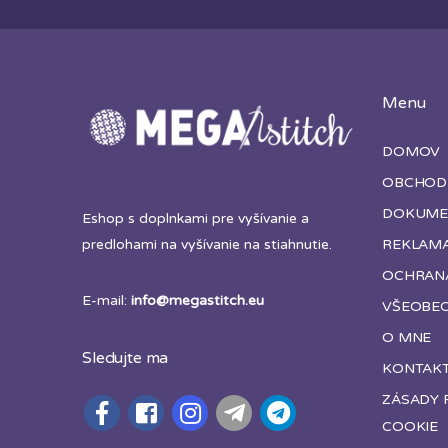
Menu
DOMOV
OBCHOD
DOKUME
Eshop s doplnkami pre vyšívanie a
REKLAM
predlohami na vyšívanie na stiahnutie.
OCHRAN
E-mail:
info@megastitch.eu
VŠEOBE
O MNE
Sledujte ma
KONTAK
ZÁSADY 
COOKIE