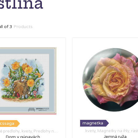
stlina
Zoradené
all of 3
Products
podľa
najnovších
magnetka
 cssaga
kvety
,
Magnetky na ihly
,
ras
é predlohy
,
kvety
,
Predlohy na
yšívanie
,
stredné predlohy
Jemná ruža
Dom v púpavách