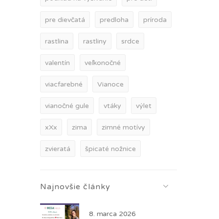
pre dievčatá
predloha
príroda
rastlina
rastliny
srdce
valentín
veľkonočné
viacfarebné
Vianoce
vianočné gule
vtáky
výlet
xXx
zima
zimné motívy
zvieratá
špicaté nožnice
Najnovšie články
8. marca 2026