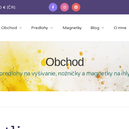
 € (ČR).
Obchod
Predlohy
Magnetky
Blog
O mne
Obchod
predlohy na vyšívanie, nožničky a magnetky na ihl