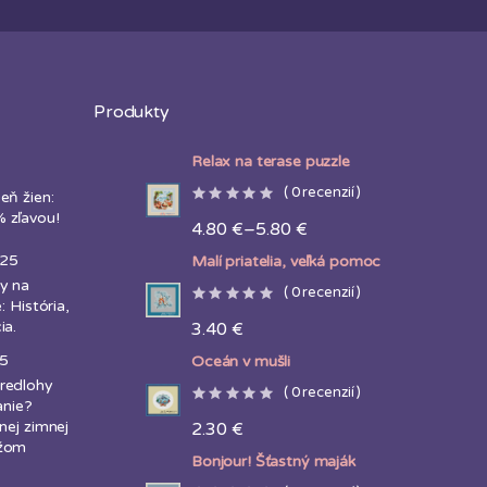
Produkty
Relax na terase puzzle
(
0
recenzií )
eň žien:
 zľavou!
4.80
€
–
5.80
€
Price
range:
025
Malí priatelia, veľká pomoc
4.80 €
y na
through
(
0
recenzií )
: História,
5.80 €
ia.
3.40
€
25
Oceán v mušli
redlohy
(
0
recenzií )
anie?
nej zimnej
2.30
€
ážom
Bonjour! Šťastný maják