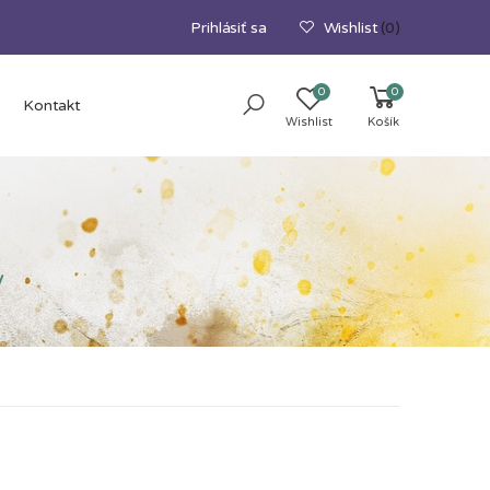
Prihlásiť sa
Wishlist
(0)
0
0
Kontakt
Wishlist
Košík
y