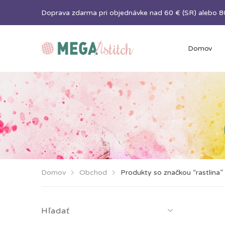
Doprava zdarma pri objednávke nad 60 € (SR) alebo 80
Domov
Domov
Obchod
Produkty so značkou “rastlina”
Hľadať