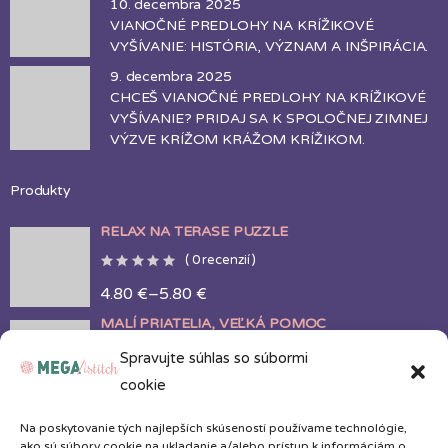
10. decembra 2025
VIANOČNÉ PREDLOHY NA KRÍŽIKOVÉ
VYŠÍVANIE: HISTÓRIA, VÝZNAM A INŠPIRÁCIA.
9. decembra 2025
CHCEŠ VIANOČNÉ PREDLOHY NA KRÍŽIKOVÉ
VYŠÍVANIE? PRIDAJ SA K SPOLOČNEJ ZIMNEJ
VÝZVE KRÍŽOM KRÁŽOM KRÍŽIKOM.
Produkty
RELAX NA TERASE PUZZLE
(
0
recenzií )
4.80
€
–
5.80
€
MALÍ PRIATELIA, VEĽKÁ POMOC
(
0
recenzií )
Spravujte súhlas so súbormi
3.40
cookie
€
OCEÁN V MUŠLI
Na poskytovanie tých najlepších skúseností používame technológie,
(
0
recenzií )
ako sú súbory cookie na ukladanie a/alebo prístup k informáciám o