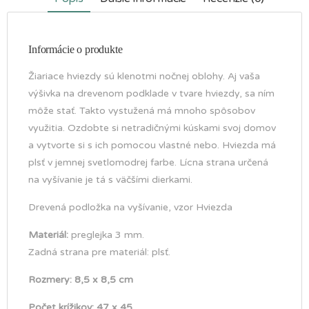
Informácie o produkte
Žiariace hviezdy sú klenotmi nočnej oblohy. Aj vaša
výšivka na drevenom podklade v tvare hviezdy, sa ním
môže stať. Takto vystužená má mnoho spôsobov
využitia. Ozdobte si netradičnými kúskami svoj domov
a vytvorte si s ich pomocou vlastné nebo. Hviezda má
plsť v jemnej svetlomodrej farbe. Lícna strana určená
na vyšívanie je tá s väčšími dierkami.
Drevená podložka na vyšívanie, vzor Hviezda
Materiál:
preglejka 3 mm.
Zadná strana pre materiál: plsť.
Rozmery: 8,5 x 8,5 cm
Počet krížikov: 47 x 45