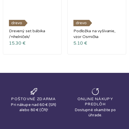
drevo
drevo
Drevený set bábika
Podložka na vyšívanie,
/+ihelníček/
vzor Osmička
15.30
€
5.10
€
POŠTOVNÉ ZDARMA
ONLINE NÁKUPY
PREDLÔH
Pri nákupe nad 60 € (SR)
alebo 80 € (ČR)!
Dostupné okamžite po
úhrade.