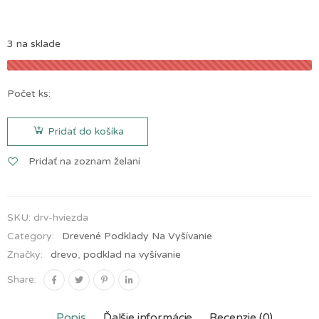
vyšívanie, vzor
Kľúčová dierka
4.50
€
3 na sklade
Počet ks:
množstvo
Podložka
Pridať do košíka
drevo
na
Podložka na
vyšívanie,
Pridať na zoznam želaní
vyšívanie, vzor
Osmička
vzor
5.10
€
Hviezda
SKU:
drv-hviezda
Category:
Drevené Podklady Na Vyšívanie
Značky:
drevo
,
podklad na vyšívanie
Share:
Popis
Ďalšie informácie
Recenzie (0)