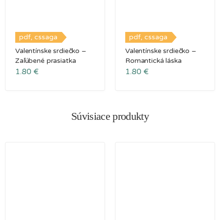
pdf, cssaga
pdf, cssaga
Valentínske srdiečko –
Valentínske srdiečko –
Zaľúbené prasiatka
Romantická láska
1.80
€
1.80
€
Súvisiace produkty