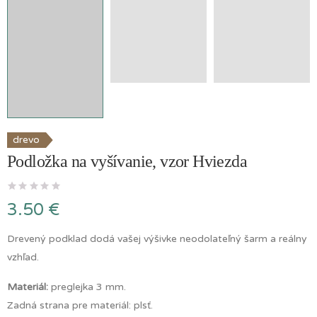
drevo
drevo
Podložka na
vyšívanie, vzor
Podložka na vyšívanie, vzor Hviezda
Srdce
2.40
€
(
0
recenzií )
3.50
€
Drevený podklad dodá vašej výšivke neodolateľný šarm a reálny
vzhľad.
drevo
Materiál:
preglejka 3 mm.
Zadná strana pre materiál: plsť.
Podložka na